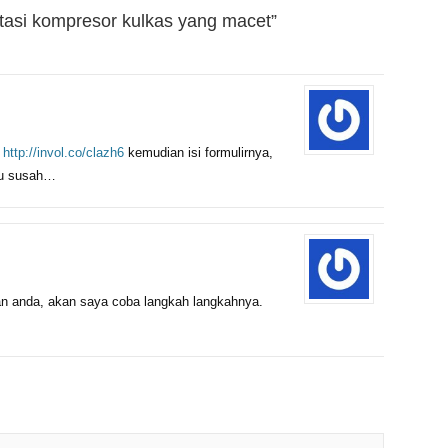
asi kompresor kulkas yang macet”
k
http://invol.co/clazh6
kemudian isi formulirnya,
lu susah…
n anda, akan saya coba langkah langkahnya.