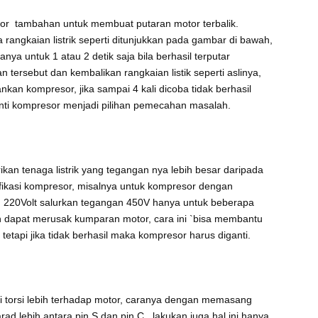
or tambahan untuk membuat putaran motor terbalik.
rangkaian listrik seperti ditunjukkan pada gambar di bawah,
hanya untuk 1 atau 2 detik saja bila berhasil terputar
tersebut dan kembalikan rangkaian listik seperti aslinya,
kan kompresor, jika sampai 4 kali dicoba tidak berhasil
nti kompresor menjadi pilihan pemecahan masalah.
an tenaga listrik yang tegangan nya lebih besar daripada
fikasi kompresor, misalnya untuk kompresor dengan
 220Volt salurkan tegangan 450V hanya untuk beberapa
n dapat merusak kumparan motor, cara ini `bisa membantu
tapi jika tidak berhasil maka kompresor harus diganti.
i torsi lebih terhadap motor, caranya dengan memasang
rad lebih antara pin S dan pin C , lakukan juga hal ini hanya