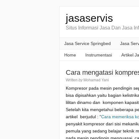
jasaservis
Situs Informasi Jasa Dan Jasa In
Jasa Service Springbed
Jasa Serv
Home
Instrumentasi
Artikel J
Cara mengatasi kompres
Written
by
Mohamad Yani
Kompresor pada mesin pendingin seper
bisa dipisahkan yaitu bagian kelistri
lilitan dinamo dan komponen kapasit
Setelah kita mengetahui beberapa pen
artikel berjudul : “
Cara memeriksa ko
penyakit kompresor dari sisi mekanik
pemula yang sedang belajar teknik 
pada mesin pendingin menguasai ca