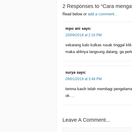
2 Responses to “Cara mengat
Read below or
add a comment...
mpo ani
says:
20/09/2018 at 2:16 PM
sekarang kalo kulkas rusak tinggal kli
maka ahlinya langsung datang, ga per
surya
says:
09/01/2019 at 3:48 PM
terima kasih telah membagi pengelama
ok….
Leave A Comment...