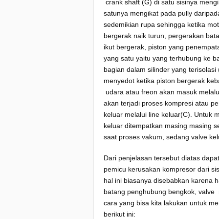
crank shaft (G) di satu sisinya men
satunya mengikat pada pully daripada
sedemikian rupa sehingga ketika m
bergerak naik turun, pergerakan bat
ikut bergerak, piston yang penempa
yang satu yaitu yang terhubung ke 
bagian dalam silinder yang terisolas
menyedot ketika piston bergerak keb
udara atau freon akan masuk melalui 
akan terjadi proses kompresi atau p
keluar melalui line keluar(C). Untuk 
keluar ditempatkan masing masing s
saat proses vakum, sedang valve ke
Dari penjelasan tersebut diatas dapa
pemicu kerusakan kompresor dari si
hal ini biasanya disebabkan karena h
batang penghubung bengkok, valve m
cara yang bisa kita lakukan untuk m
berikut ini: