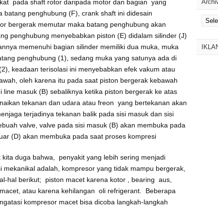
gikat pada shaft rotor daripada motor dan bagian yang
Archi
 batang penghubung (F), crank shaft ini didesain
Archiv
otor bergerak memutar maka batang penghubung akan
ang penghubung menyebabkan piston (E) didalam silinder (J)
tannya memenuhi bagian silinder memiliki dua muka, muka
IKLA
batang penghubung (1), sedang muka yang satunya ada di
i (2), keadaan terisolasi ini menyebabkan efek vakum atau
awah, oleh karena itu pada saat piston bergerak kebawah
line masuk (B) sebaliknya ketika piston bergerak ke atas
enaikan tekanan dan udara atau freon yang bertekanan akan
menjaga terjadinya tekanan balik pada sisi masuk dan sisi
ebuah valve, valve pada sisi masuk (B) akan membuka pada
luar (D) akan membuka pada saat proses kompresi
t kita duga bahwa, penyakit yang lebih sering menjadi
si mekanikal adalah, kompresor yang tidak mampu bergerak,
al-hal berikut; piston macet karena kotor , bearing aus,
acet, atau karena kehilangan oli refrigerant. Beberapa
engatasi kompresor macet bisa dicoba langkah-langkah