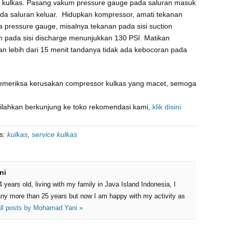
n kulkas. Pasang vakum pressure gauge pada saluran masuk
da saluran keluar. Hidupkan kompressor, amati tekanan
pressure gauge, misalnya tekanan pada sisi suction
pada sisi discharge menunjukkan 130 PSI. Matikan
an lebih dari 15 menit tandanya tidak ada kebocoran pada
memeriksa kerusakan compressor kulkas yang macet, semoga
silahkan berkunjung ke toko rekomendasi kami,
klik disini
s:
kulkas
,
service kulkas
ni
years old, living with my family in Java Island Indonesia, I
ny more than 25 years but now I am happy with my activity as
ll posts by
Mohamad Yani
»