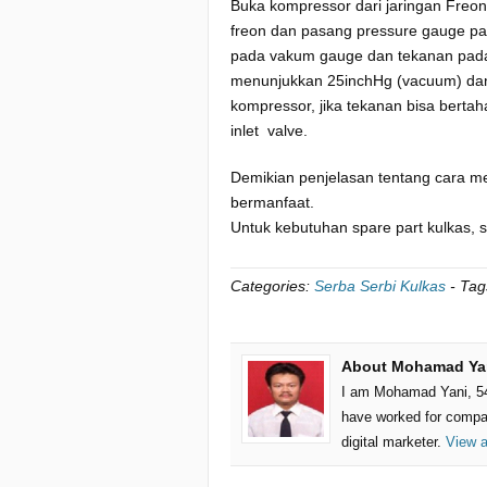
Buka kompressor dari jaringan Freo
freon dan pasang pressure gauge pa
pada vakum gauge dan tekanan pada 
menunjukkan 25inchHg (vacuum) dan 
kompressor, jika tekanan bisa bertah
inlet valve.
Demikian penjelasan tentang cara 
bermanfaat.
Untuk kebutuhan spare part kulkas, 
Categories:
Serba Serbi Kulkas
-
Tag
About Mohamad Ya
I am Mohamad Yani, 54 
have worked for compa
digital marketer.
View a