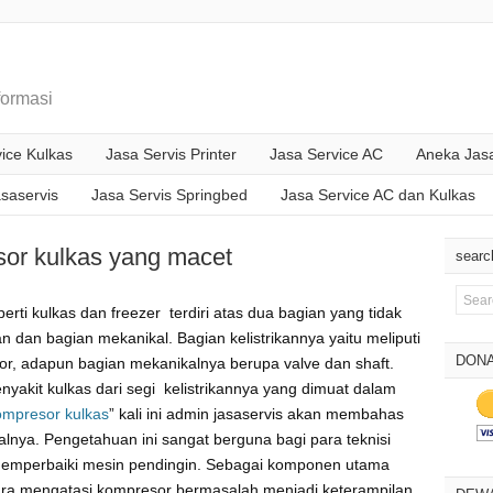
formasi
ice Kulkas
Jasa Servis Printer
Jasa Service AC
Aneka Jasa
asaservis
Jasa Servis Springbed
Jasa Service AC dan Kulkas
or kulkas yang macet
searc
ti kulkas dan freezer terdiri atas dua bagian yang tidak
kan dan bagian mekanikal. Bagian kelistrikannya yaitu meliputi
DONA
or, adapun bagian mekanikalnya berupa valve dan shaft.
yakit kulkas dari segi kelistrikannya yang dimuat dalam
mpresor kulkas
” kali ini admin jasaservis akan membahas
alnya. Pengetahuan ini sangat berguna bagi para teknisi
memperbaiki mesin pendingin. Sebagai komponen utama
ra mengatasi kompresor bermasalah menjadi keterampilan