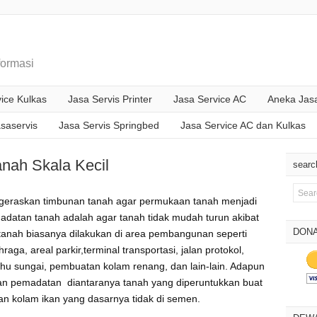
formasi
ice Kulkas
Jasa Servis Printer
Jasa Service AC
Aneka Jasa
asaservis
Jasa Servis Springbed
Jasa Service AC dan Kulkas
nah Skala Kecil
searc
ngeraskan timbunan tanah agar permukaan tanah menjadi
madatan tanah adalah agar tanah tidak mudah turun akibat
DONA
anah biasanya dilakukan di area pembangunan seperti
a, areal parkir,terminal transportasi, jalan protokol,
 sungai, pembuatan kolam renang, dan lain-lain. Adapun
an pemadatan diantaranya tanah yang diperuntukkan buat
n kolam ikan yang dasarnya tidak di semen.