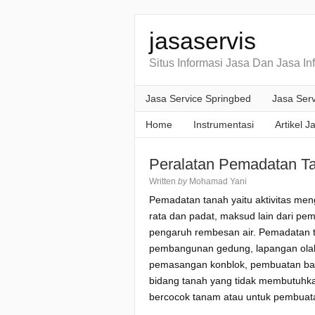
jasaservis
Situs Informasi Jasa Dan Jasa In
Jasa Service Springbed
Jasa Serv
Home
Instrumentasi
Artikel J
Peralatan Pemadatan Ta
Written
by
Mohamad Yani
Pemadatan tanah yaitu aktivitas me
rata dan padat, maksud lain dari pe
pengaruh rembesan air. Pemadatan t
pembangunan gedung, lapangan olahrag
pemasangan konblok, pembuatan bahu
bidang tanah yang tidak membutuhk
bercocok tanam atau untuk pembuata