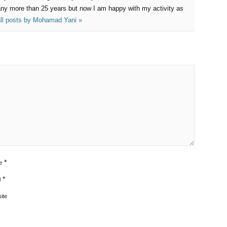
ny more than 25 years but now I am happy with my activity as
ll posts by
Mohamad Yani
»
*
e
*
l
ite