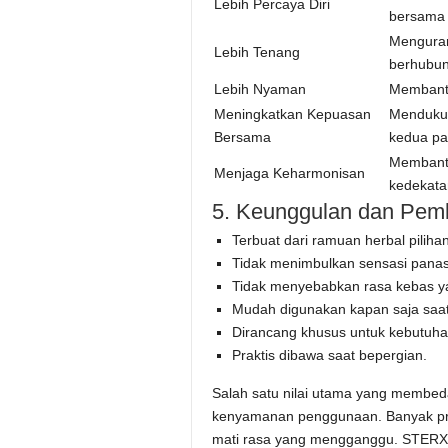
Lebih Percaya Diri
bersama
Menguran
Lebih Tenang
berhubun
Lebih Nyaman
Membantu
Meningkatkan Kepuasan
Mendukun
Bersama
kedua pa
Membant
Menjaga Keharmonisan
kedekata
5. Keunggulan dan Pem
Terbuat dari ramuan herbal pilihan
Tidak menimbulkan sensasi panas
Tidak menyebabkan rasa kebas ya
Mudah digunakan kapan saja saat
Dirancang khusus untuk kebutuha
Praktis dibawa saat bepergian.
Salah satu nilai utama yang membed
kenyamanan penggunaan. Banyak pria
mati rasa yang mengganggu. STERX