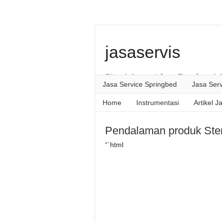
jasaservis
Situs Informasi Jasa Dan Jasa In
Jasa Service Springbed
Jasa Serv
Home
Instrumentasi
Artikel J
Pendalaman produk Ste
“`html