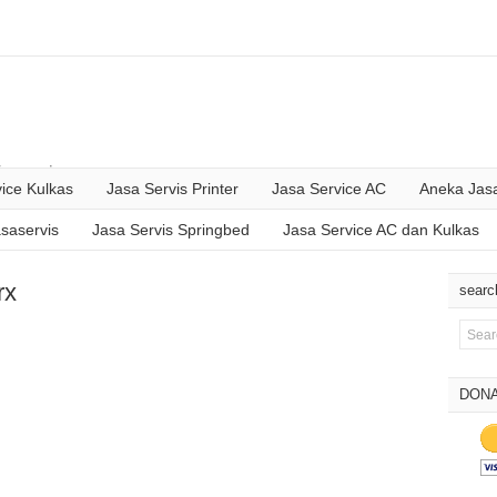
formasi
ice Kulkas
Jasa Servis Printer
Jasa Service AC
Aneka Jasa
asaservis
Jasa Servis Springbed
Jasa Service AC dan Kulkas
rx
searc
DONA