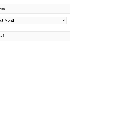
ves
es
N-1