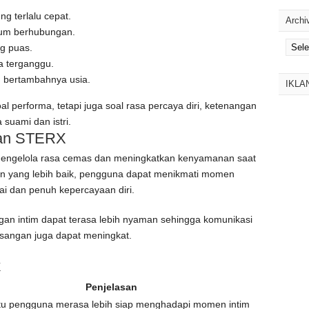
g terlalu cepat.
Archi
lum berhubungan.
Archiv
g puas.
a terganggu.
 bertambahnya usia.
IKLA
 performa, tetapi juga soal rasa percaya diri, ketenangan
 suami dan istri.
kan STERX
engelola rasa cemas dan meningkatkan kenyamanan saat
n yang lebih baik, pengguna dapat menikmati momen
i dan penuh kepercayaan diri.
gan intim dapat terasa lebih nyaman sehingga komunikasi
sangan juga dapat meningkat.
k
Penjelasan
 pengguna merasa lebih siap menghadapi momen intim